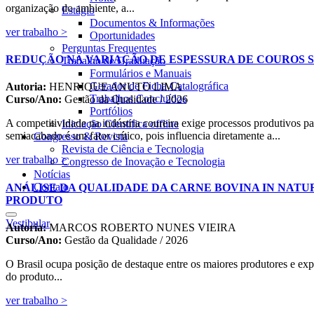
organização do ambiente, a...
Estágio
Documentos & Informações
ver trabalho >
Oportunidades
Perguntas Frequentes
REDUÇÃO NA VARIAÇÃO DE ESPESSURA DE COUROS S
Trabalho de Graduação
Formulários e Manuais
Gerador de Ficha Catalográfica
Autoria:
HENRIQUE ANUTO LIMA
Trabalhos Concluídos
Curso/Ano:
Gestão da Qualidade / 2026
Portfólios
A competitividade na indústria coureira exige processos produtivos p
Iniciação Científica
offline
semiacabado é um fator crítico, pois influencia diretamente a...
Congresso & Revista
Revista de Ciência e Tecnologia
ver trabalho >
Congresso de Inovação e Tecnologia
Notícias
Contato
ANÁLISE DA QUALIDADE DA CARNE BOVINA IN NATU
PRODUTO
Vestibular
Autoria:
MARCOS ROBERTO NUNES VIEIRA
Curso/Ano:
Gestão da Qualidade / 2026
O Brasil ocupa posição de destaque entre os maiores produtores e exp
do produto...
ver trabalho >