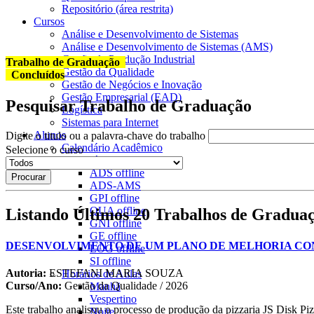
Repositório (área restrita)
Cursos
Análise e Desenvolvimento de Sistemas
Análise e Desenvolvimento de Sistemas (AMS)
Gestão da Produção Industrial
Trabalho de Graduação
Gestão da Qualidade
Concluídos
Gestão de Negócios e Inovação
Gestão Empresarial (EAD)
Pesquisar Trabalho de Graduação
Logística
Sistemas para Internet
Alunos
Digite o titulo ou a palavra-chave do trabalho
Calendário Acadêmico
Selecione o curso
Calendário de Provas
ADS
offline
ADS-AMS
GPI
offline
QUA
offline
Listando Últimos 20 Trabalhos de Gradua
GNI
offline
GE
offline
DESENVOLVIMENTO DE UM PLANO DE MELHORIA CON
LOG
offline
SI
offline
Autoria:
ESTEFANI MARIA SOUZA
Horários de Aulas
Curso/Ano:
Gestão da Qualidade / 2026
Manhã
Vespertino
Este trabalho analisou o processo de produção da pizzaria JS Disk Pizz
Noite