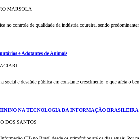
DRO MARSOLA
tica no controle de qualidade da indústria coureira, sendo predominante
ntários e Adotantes de Animais
ACIARI
 social e desaúde pública em constante crescimento, o que afeta o be
MININO NA TECNOLOGIA DA INFORMAÇÃO BRASILEIRA
CO DOS SANTOS
 Informação (TI) no Brasil desde os primórdios até os dias atuais. Por 