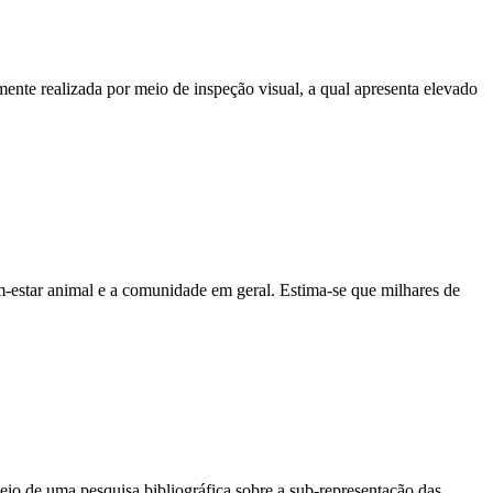
mente realizada por meio de inspeção visual, a qual apresenta elevado
m-estar animal e a comunidade em geral. Estima-se que milhares de
meio de uma pesquisa bibliográfica sobre a sub-representação das