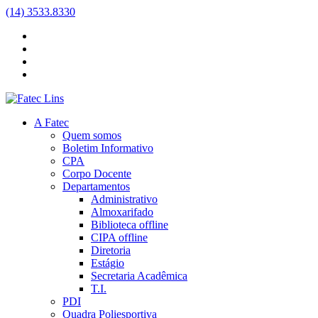
(14) 3533.8330
A Fatec
Quem somos
Boletim Informativo
CPA
Corpo Docente
Departamentos
Administrativo
Almoxarifado
Biblioteca
offline
CIPA
offline
Diretoria
Estágio
Secretaria Acadêmica
T.I.
PDI
Quadra Poliesportiva