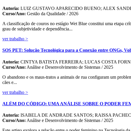
Autoria:
LUIZ GUSTAVO APARECIDO BUENO; ALEX SAN
Curso/Ano:
Gestão da Qualidade / 2026
A classificação de couros no estágio Wet Blue constitui uma etapa crí
grau de subjetividade e dependência...
ver trabalho >
SOS PET: Solução Tecnológica para a Conexão entre ONGs, Volu
Autoria:
CINTYA BATISTA FERREIRA; LUCAS COSTA FORN
Curso/Ano:
Análise e Desenvolvimento de Sistemas / 2025
O abandono e os maus-tratos a animais de rua configuram um problema
cães e...
ver trabalho >
ALÉM DO CÓDIGO: UMA ANÁLISE SOBRE O PODER FE
Autoria:
ISABELA DE ANDRADE SANTOS; RAISSA PACHE
Curso/Ano:
Análise e Desenvolvimento de Sistemas / 2025
Este artigo explora a relação entre o poder feminino na Tecnologia da