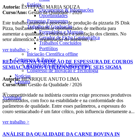
Estágio
Autoria:
ESTEFANI MARIA SOUZA
Documentos & Informações
Curso/Ano:
Gestão da Qualidade / 2026
Oportunidades
Perguntas Frequentes
Este trabalho analisou o processo de produção da pizzaria JS Disk
Trabalho de Graduação
Pizza, buscando identificar oportunidades de melhoria para
Formulários e Manuais
aumentar a qualidade, a eficiência e a satisfação dos clientes. No
Gerador de Ficha Catalográfica
setor alimentício, a organização do ambiente, a...
Trabalhos Concluídos
Portfólios
ver trabalho >
Iniciação Científica
offline
Congresso & Revista
REDUÇÃO NA VARIAÇÃO DE ESPESSURA DE COUROS
Revista de Ciência e Tecnologia
SEMIACABADOS UTILIZANDO CEP E SEIS SIGMA
Congresso de Inovação e Tecnologia
Notícias
Autoria:
HENRIQUE ANUTO LIMA
Contato
Curso/Ano:
Gestão da Qualidade / 2026
A competitividade na indústria coureira exige processos produtivos
Vestibular
padronizados, com foco na estabilidade e na conformidade dos
parâmetros de qualidade. Entre esses parâmetros, a espessura do
couro semiacabado é um fator crítico, pois influencia diretamente a...
ver trabalho >
ANÁLISE DA QUALIDADE DA CARNE BOVINA IN