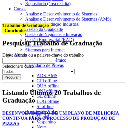
Repositório (área restrita)
Cursos
Análise e Desenvolvimento de Sistemas
Análise e Desenvolvimento de Sistemas (AMS)
Gestão da Produção Industrial
Trabalho de Graduação
Gestão da Qualidade
Concluídos
Gestão de Negócios e Inovação
Gestão Empresarial (EAD)
Pesquisar Trabalho de Graduação
Logística
Sistemas para Internet
Alunos
Digite o titulo ou a palavra-chave do trabalho
Calendário Acadêmico
Calendário de Provas
Selecione o curso
ADS
offline
ADS-AMS
GPI
offline
QUA
offline
GNI
offline
Listando Últimos 20 Trabalhos de
GE
offline
Graduação
LOG
offline
SI
offline
Horários de Aulas
DESENVOLVIMENTO DE UM PLANO DE MELHORIA
Manhã
CONTÍNUA PARA O PROCESSO DE PRODUÇÃO DE
Vespertino
PIZZAS
Noite