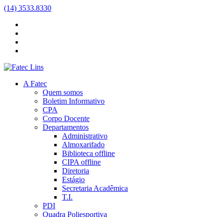
(14) 3533.8330
A Fatec
Quem somos
Boletim Informativo
CPA
Corpo Docente
Departamentos
Administrativo
Almoxarifado
Biblioteca
offline
CIPA
offline
Diretoria
Estágio
Secretaria Acadêmica
T.I.
PDI
Quadra Poliesportiva