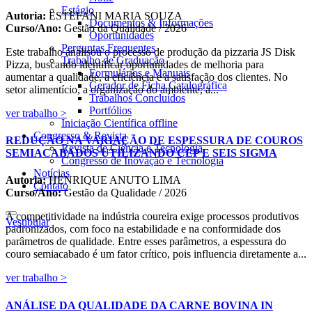
Estágio
Autoria:
ESTEFANI MARIA SOUZA
Documentos & Informações
Curso/Ano:
Gestão da Qualidade / 2026
Oportunidades
Perguntas Frequentes
Este trabalho analisou o processo de produção da pizzaria JS Disk
Trabalho de Graduação
Pizza, buscando identificar oportunidades de melhoria para
Formulários e Manuais
aumentar a qualidade, a eficiência e a satisfação dos clientes. No
Gerador de Ficha Catalográfica
setor alimentício, a organização do ambiente, a...
Trabalhos Concluídos
Portfólios
ver trabalho >
Iniciação Científica
offline
Congresso & Revista
REDUÇÃO NA VARIAÇÃO DE ESPESSURA DE COUROS
Revista de Ciência e Tecnologia
SEMIACABADOS UTILIZANDO CEP E SEIS SIGMA
Congresso de Inovação e Tecnologia
Notícias
Autoria:
HENRIQUE ANUTO LIMA
Contato
Curso/Ano:
Gestão da Qualidade / 2026
A competitividade na indústria coureira exige processos produtivos
Vestibular
padronizados, com foco na estabilidade e na conformidade dos
parâmetros de qualidade. Entre esses parâmetros, a espessura do
couro semiacabado é um fator crítico, pois influencia diretamente a...
ver trabalho >
ANÁLISE DA QUALIDADE DA CARNE BOVINA IN