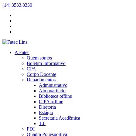
(14) 3533.8330
A Fatec
Quem somos
Boletim Informativo
CPA
Corpo Docente
Departamentos
Administrativo
Almoxarifado
Biblioteca
offline
CIPA
offline
Diretoria
Estágio
Secretaria Acadêmica
T.I.
PDI
Quadra Poliesportiva