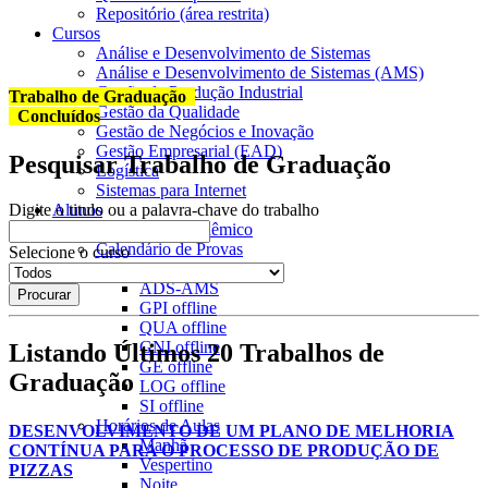
Repositório (área restrita)
Cursos
Análise e Desenvolvimento de Sistemas
Análise e Desenvolvimento de Sistemas (AMS)
Gestão da Produção Industrial
Trabalho de Graduação
Gestão da Qualidade
Concluídos
Gestão de Negócios e Inovação
Gestão Empresarial (EAD)
Pesquisar Trabalho de Graduação
Logística
Sistemas para Internet
Alunos
Digite o titulo ou a palavra-chave do trabalho
Calendário Acadêmico
Calendário de Provas
Selecione o curso
ADS
offline
ADS-AMS
GPI
offline
QUA
offline
GNI
offline
Listando Últimos 20 Trabalhos de
GE
offline
Graduação
LOG
offline
SI
offline
Horários de Aulas
DESENVOLVIMENTO DE UM PLANO DE MELHORIA
Manhã
CONTÍNUA PARA O PROCESSO DE PRODUÇÃO DE
Vespertino
PIZZAS
Noite