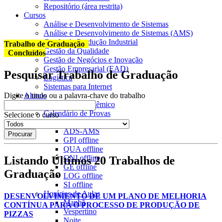
Repositório (área restrita)
Cursos
Análise e Desenvolvimento de Sistemas
Análise e Desenvolvimento de Sistemas (AMS)
Gestão da Produção Industrial
Trabalho de Graduação
Gestão da Qualidade
Concluídos
Gestão de Negócios e Inovação
Gestão Empresarial (EAD)
Pesquisar Trabalho de Graduação
Logística
Sistemas para Internet
Alunos
Digite o titulo ou a palavra-chave do trabalho
Calendário Acadêmico
Calendário de Provas
Selecione o curso
ADS
offline
ADS-AMS
GPI
offline
QUA
offline
GNI
offline
Listando Últimos 20 Trabalhos de
GE
offline
Graduação
LOG
offline
SI
offline
Horários de Aulas
DESENVOLVIMENTO DE UM PLANO DE MELHORIA
Manhã
CONTÍNUA PARA O PROCESSO DE PRODUÇÃO DE
Vespertino
PIZZAS
Noite