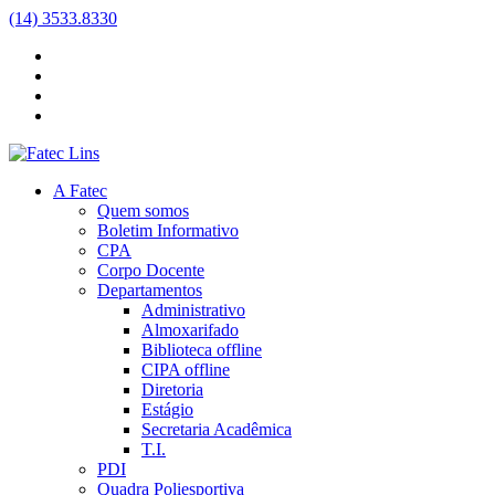
(14) 3533.8330
A Fatec
Quem somos
Boletim Informativo
CPA
Corpo Docente
Departamentos
Administrativo
Almoxarifado
Biblioteca
offline
CIPA
offline
Diretoria
Estágio
Secretaria Acadêmica
T.I.
PDI
Quadra Poliesportiva