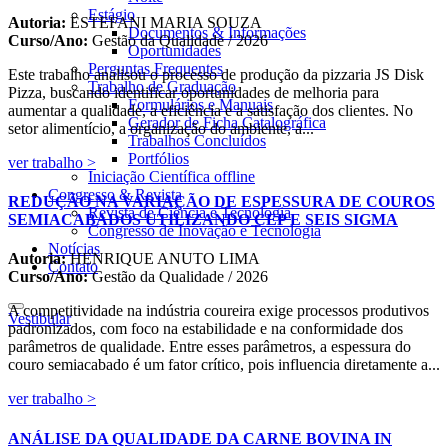
Estágio
Autoria:
ESTEFANI MARIA SOUZA
Documentos & Informações
Curso/Ano:
Gestão da Qualidade / 2026
Oportunidades
Perguntas Frequentes
Este trabalho analisou o processo de produção da pizzaria JS Disk
Trabalho de Graduação
Pizza, buscando identificar oportunidades de melhoria para
Formulários e Manuais
aumentar a qualidade, a eficiência e a satisfação dos clientes. No
Gerador de Ficha Catalográfica
setor alimentício, a organização do ambiente, a...
Trabalhos Concluídos
Portfólios
ver trabalho >
Iniciação Científica
offline
Congresso & Revista
REDUÇÃO NA VARIAÇÃO DE ESPESSURA DE COUROS
Revista de Ciência e Tecnologia
SEMIACABADOS UTILIZANDO CEP E SEIS SIGMA
Congresso de Inovação e Tecnologia
Notícias
Autoria:
HENRIQUE ANUTO LIMA
Contato
Curso/Ano:
Gestão da Qualidade / 2026
A competitividade na indústria coureira exige processos produtivos
Vestibular
padronizados, com foco na estabilidade e na conformidade dos
parâmetros de qualidade. Entre esses parâmetros, a espessura do
couro semiacabado é um fator crítico, pois influencia diretamente a...
ver trabalho >
ANÁLISE DA QUALIDADE DA CARNE BOVINA IN