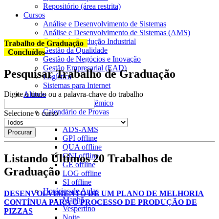
Repositório (área restrita)
Cursos
Análise e Desenvolvimento de Sistemas
Análise e Desenvolvimento de Sistemas (AMS)
Gestão da Produção Industrial
Trabalho de Graduação
Gestão da Qualidade
Concluídos
Gestão de Negócios e Inovação
Gestão Empresarial (EAD)
Pesquisar Trabalho de Graduação
Logística
Sistemas para Internet
Alunos
Digite o titulo ou a palavra-chave do trabalho
Calendário Acadêmico
Calendário de Provas
Selecione o curso
ADS
offline
ADS-AMS
GPI
offline
QUA
offline
GNI
offline
Listando Últimos 20 Trabalhos de
GE
offline
Graduação
LOG
offline
SI
offline
Horários de Aulas
DESENVOLVIMENTO DE UM PLANO DE MELHORIA
Manhã
CONTÍNUA PARA O PROCESSO DE PRODUÇÃO DE
Vespertino
PIZZAS
Noite