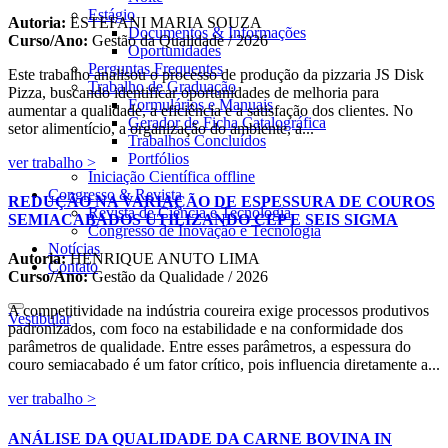
Estágio
Autoria:
ESTEFANI MARIA SOUZA
Documentos & Informações
Curso/Ano:
Gestão da Qualidade / 2026
Oportunidades
Perguntas Frequentes
Este trabalho analisou o processo de produção da pizzaria JS Disk
Trabalho de Graduação
Pizza, buscando identificar oportunidades de melhoria para
Formulários e Manuais
aumentar a qualidade, a eficiência e a satisfação dos clientes. No
Gerador de Ficha Catalográfica
setor alimentício, a organização do ambiente, a...
Trabalhos Concluídos
Portfólios
ver trabalho >
Iniciação Científica
offline
Congresso & Revista
REDUÇÃO NA VARIAÇÃO DE ESPESSURA DE COUROS
Revista de Ciência e Tecnologia
SEMIACABADOS UTILIZANDO CEP E SEIS SIGMA
Congresso de Inovação e Tecnologia
Notícias
Autoria:
HENRIQUE ANUTO LIMA
Contato
Curso/Ano:
Gestão da Qualidade / 2026
A competitividade na indústria coureira exige processos produtivos
Vestibular
padronizados, com foco na estabilidade e na conformidade dos
parâmetros de qualidade. Entre esses parâmetros, a espessura do
couro semiacabado é um fator crítico, pois influencia diretamente a...
ver trabalho >
ANÁLISE DA QUALIDADE DA CARNE BOVINA IN