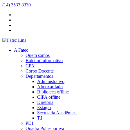
(14) 3533.8330
A Fatec
Quem somos
Boletim Informativo
CPA
Corpo Docente
Departamentos
Administrativo
Almoxarifado
Biblioteca
offline
CIPA
offline
Diretoria
Estágio
Secretaria Acadêmica
T.I.
PDI
Quadra Poliesportiva