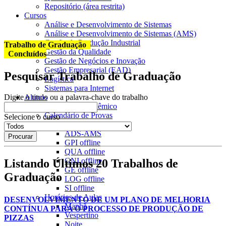
Repositório (área restrita)
Cursos
Análise e Desenvolvimento de Sistemas
Análise e Desenvolvimento de Sistemas (AMS)
Gestão da Produção Industrial
Trabalho de Graduação
Gestão da Qualidade
Concluídos
Gestão de Negócios e Inovação
Gestão Empresarial (EAD)
Pesquisar Trabalho de Graduação
Logística
Sistemas para Internet
Alunos
Digite o titulo ou a palavra-chave do trabalho
Calendário Acadêmico
Calendário de Provas
Selecione o curso
ADS
offline
ADS-AMS
GPI
offline
QUA
offline
GNI
offline
Listando Últimos 20 Trabalhos de
GE
offline
Graduação
LOG
offline
SI
offline
Horários de Aulas
DESENVOLVIMENTO DE UM PLANO DE MELHORIA
Manhã
CONTÍNUA PARA O PROCESSO DE PRODUÇÃO DE
Vespertino
PIZZAS
Noite