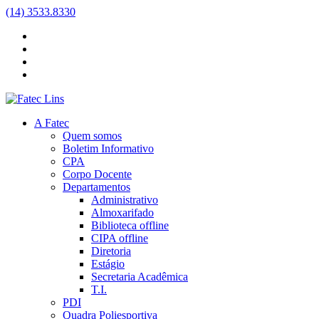
(14) 3533.8330
A Fatec
Quem somos
Boletim Informativo
CPA
Corpo Docente
Departamentos
Administrativo
Almoxarifado
Biblioteca
offline
CIPA
offline
Diretoria
Estágio
Secretaria Acadêmica
T.I.
PDI
Quadra Poliesportiva