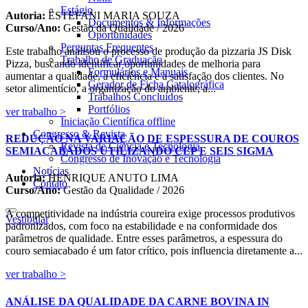
Estágio
Autoria:
ESTEFANI MARIA SOUZA
Documentos & Informações
Curso/Ano:
Gestão da Qualidade / 2026
Oportunidades
Perguntas Frequentes
Este trabalho analisou o processo de produção da pizzaria JS Disk
Trabalho de Graduação
Pizza, buscando identificar oportunidades de melhoria para
Formulários e Manuais
aumentar a qualidade, a eficiência e a satisfação dos clientes. No
Gerador de Ficha Catalográfica
setor alimentício, a organização do ambiente, a...
Trabalhos Concluídos
Portfólios
ver trabalho >
Iniciação Científica
offline
Congresso & Revista
REDUÇÃO NA VARIAÇÃO DE ESPESSURA DE COUROS
Revista de Ciência e Tecnologia
SEMIACABADOS UTILIZANDO CEP E SEIS SIGMA
Congresso de Inovação e Tecnologia
Notícias
Autoria:
HENRIQUE ANUTO LIMA
Contato
Curso/Ano:
Gestão da Qualidade / 2026
A competitividade na indústria coureira exige processos produtivos
Vestibular
padronizados, com foco na estabilidade e na conformidade dos
parâmetros de qualidade. Entre esses parâmetros, a espessura do
couro semiacabado é um fator crítico, pois influencia diretamente a...
ver trabalho >
ANÁLISE DA QUALIDADE DA CARNE BOVINA IN