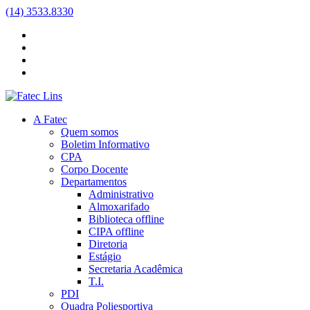
(14) 3533.8330
A Fatec
Quem somos
Boletim Informativo
CPA
Corpo Docente
Departamentos
Administrativo
Almoxarifado
Biblioteca
offline
CIPA
offline
Diretoria
Estágio
Secretaria Acadêmica
T.I.
PDI
Quadra Poliesportiva