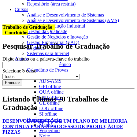
Repositório (área restrita)
Cursos
Análise e Desenvolvimento de Sistemas
Análise e Desenvolvimento de Sistemas (AMS)
Gestão da Produção Industrial
Trabalho de Graduação
Gestão da Qualidade
Concluídos
Gestão de Negócios e Inovação
Gestão Empresarial (EAD)
Pesquisar Trabalho de Graduação
Logística
Sistemas para Internet
Alunos
Digite o titulo ou a palavra-chave do trabalho
Calendário Acadêmico
Calendário de Provas
Selecione o curso
ADS
offline
ADS-AMS
GPI
offline
QUA
offline
GNI
offline
Listando Últimos 20 Trabalhos de
GE
offline
Graduação
LOG
offline
SI
offline
Horários de Aulas
DESENVOLVIMENTO DE UM PLANO DE MELHORIA
Manhã
CONTÍNUA PARA O PROCESSO DE PRODUÇÃO DE
Vespertino
PIZZAS
Noite