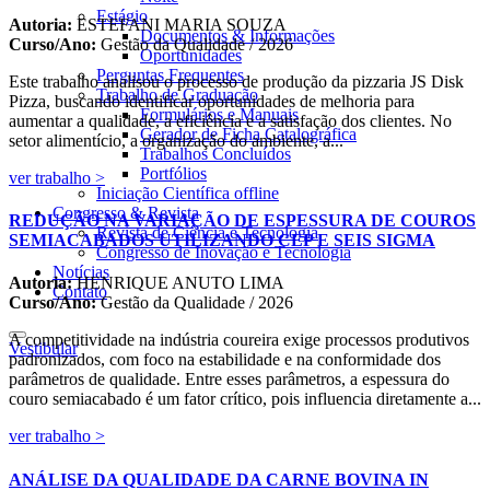
Estágio
Autoria:
ESTEFANI MARIA SOUZA
Documentos & Informações
Curso/Ano:
Gestão da Qualidade / 2026
Oportunidades
Perguntas Frequentes
Este trabalho analisou o processo de produção da pizzaria JS Disk
Trabalho de Graduação
Pizza, buscando identificar oportunidades de melhoria para
Formulários e Manuais
aumentar a qualidade, a eficiência e a satisfação dos clientes. No
Gerador de Ficha Catalográfica
setor alimentício, a organização do ambiente, a...
Trabalhos Concluídos
Portfólios
ver trabalho >
Iniciação Científica
offline
Congresso & Revista
REDUÇÃO NA VARIAÇÃO DE ESPESSURA DE COUROS
Revista de Ciência e Tecnologia
SEMIACABADOS UTILIZANDO CEP E SEIS SIGMA
Congresso de Inovação e Tecnologia
Notícias
Autoria:
HENRIQUE ANUTO LIMA
Contato
Curso/Ano:
Gestão da Qualidade / 2026
A competitividade na indústria coureira exige processos produtivos
Vestibular
padronizados, com foco na estabilidade e na conformidade dos
parâmetros de qualidade. Entre esses parâmetros, a espessura do
couro semiacabado é um fator crítico, pois influencia diretamente a...
ver trabalho >
ANÁLISE DA QUALIDADE DA CARNE BOVINA IN