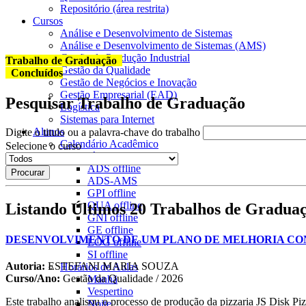
Repositório (área restrita)
Cursos
Análise e Desenvolvimento de Sistemas
Análise e Desenvolvimento de Sistemas (AMS)
Gestão da Produção Industrial
Trabalho de Graduação
Gestão da Qualidade
Concluídos
Gestão de Negócios e Inovação
Gestão Empresarial (EAD)
Pesquisar Trabalho de Graduação
Logística
Sistemas para Internet
Alunos
Digite o titulo ou a palavra-chave do trabalho
Calendário Acadêmico
Selecione o curso
Calendário de Provas
ADS
offline
ADS-AMS
GPI
offline
QUA
offline
Listando Últimos 20 Trabalhos de Gradua
GNI
offline
GE
offline
DESENVOLVIMENTO DE UM PLANO DE MELHORIA CON
LOG
offline
SI
offline
Autoria:
ESTEFANI MARIA SOUZA
Horários de Aulas
Curso/Ano:
Gestão da Qualidade / 2026
Manhã
Vespertino
Este trabalho analisou o processo de produção da pizzaria JS Disk Pizz
Noite