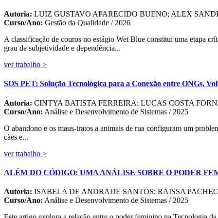
Autoria:
LUIZ GUSTAVO APARECIDO BUENO; ALEX SAN
Curso/Ano:
Gestão da Qualidade / 2026
A classificação de couros no estágio Wet Blue constitui uma etapa crí
grau de subjetividade e dependência...
ver trabalho >
SOS PET: Solução Tecnológica para a Conexão entre ONGs, Volu
Autoria:
CINTYA BATISTA FERREIRA; LUCAS COSTA FORN
Curso/Ano:
Análise e Desenvolvimento de Sistemas / 2025
O abandono e os maus-tratos a animais de rua configuram um problema
cães e...
ver trabalho >
ALÉM DO CÓDIGO: UMA ANÁLISE SOBRE O PODER FE
Autoria:
ISABELA DE ANDRADE SANTOS; RAISSA PACHE
Curso/Ano:
Análise e Desenvolvimento de Sistemas / 2025
Este artigo explora a relação entre o poder feminino na Tecnologia da