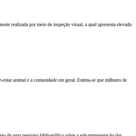
mente realizada por meio de inspeção visual, a qual apresenta elevado
m-estar animal e a comunidade em geral. Estima-se que milhares de
meio de uma pesquisa bibliográfica sobre a sub-representação das