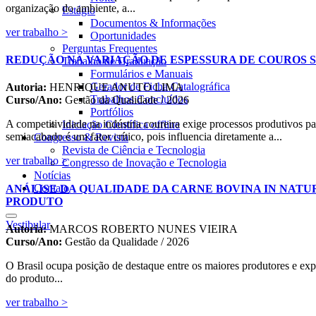
organização do ambiente, a...
Estágio
Documentos & Informações
ver trabalho >
Oportunidades
Perguntas Frequentes
REDUÇÃO NA VARIAÇÃO DE ESPESSURA DE COUROS S
Trabalho de Graduação
Formulários e Manuais
Gerador de Ficha Catalográfica
Autoria:
HENRIQUE ANUTO LIMA
Trabalhos Concluídos
Curso/Ano:
Gestão da Qualidade / 2026
Portfólios
A competitividade na indústria coureira exige processos produtivos p
Iniciação Científica
offline
semiacabado é um fator crítico, pois influencia diretamente a...
Congresso & Revista
Revista de Ciência e Tecnologia
ver trabalho >
Congresso de Inovação e Tecnologia
Notícias
Contato
ANÁLISE DA QUALIDADE DA CARNE BOVINA IN NATU
PRODUTO
Vestibular
Autoria:
MARCOS ROBERTO NUNES VIEIRA
Curso/Ano:
Gestão da Qualidade / 2026
O Brasil ocupa posição de destaque entre os maiores produtores e exp
do produto...
ver trabalho >