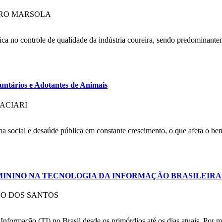
DRO MARSOLA
tica no controle de qualidade da indústria coureira, sendo predominante
ntários e Adotantes de Animais
ACIARI
 social e desaúde pública em constante crescimento, o que afeta o be
MININO NA TECNOLOGIA DA INFORMAÇÃO BRASILEIRA
CO DOS SANTOS
 Informação (TI) no Brasil desde os primórdios até os dias atuais. Por 