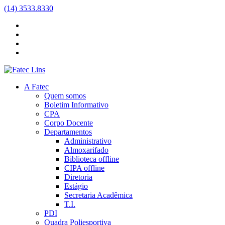
(14) 3533.8330
A Fatec
Quem somos
Boletim Informativo
CPA
Corpo Docente
Departamentos
Administrativo
Almoxarifado
Biblioteca
offline
CIPA
offline
Diretoria
Estágio
Secretaria Acadêmica
T.I.
PDI
Quadra Poliesportiva