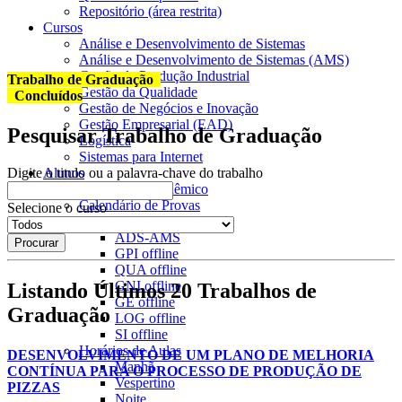
Repositório (área restrita)
Cursos
Análise e Desenvolvimento de Sistemas
Análise e Desenvolvimento de Sistemas (AMS)
Gestão da Produção Industrial
Trabalho de Graduação
Gestão da Qualidade
Concluídos
Gestão de Negócios e Inovação
Gestão Empresarial (EAD)
Pesquisar Trabalho de Graduação
Logística
Sistemas para Internet
Alunos
Digite o titulo ou a palavra-chave do trabalho
Calendário Acadêmico
Calendário de Provas
Selecione o curso
ADS
offline
ADS-AMS
GPI
offline
QUA
offline
GNI
offline
Listando Últimos 20 Trabalhos de
GE
offline
Graduação
LOG
offline
SI
offline
Horários de Aulas
DESENVOLVIMENTO DE UM PLANO DE MELHORIA
Manhã
CONTÍNUA PARA O PROCESSO DE PRODUÇÃO DE
Vespertino
PIZZAS
Noite