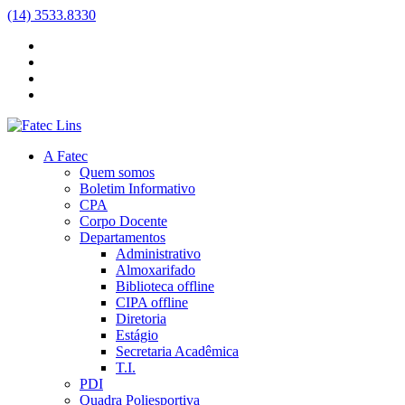
(14) 3533.8330
A Fatec
Quem somos
Boletim Informativo
CPA
Corpo Docente
Departamentos
Administrativo
Almoxarifado
Biblioteca
offline
CIPA
offline
Diretoria
Estágio
Secretaria Acadêmica
T.I.
PDI
Quadra Poliesportiva