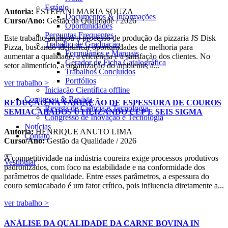
Estágio
Autoria:
ESTEFANI MARIA SOUZA
Documentos & Informações
Curso/Ano:
Gestão da Qualidade / 2026
Oportunidades
Perguntas Frequentes
Este trabalho analisou o processo de produção da pizzaria JS Disk
Trabalho de Graduação
Pizza, buscando identificar oportunidades de melhoria para
Formulários e Manuais
aumentar a qualidade, a eficiência e a satisfação dos clientes. No
Gerador de Ficha Catalográfica
setor alimentício, a organização do ambiente, a...
Trabalhos Concluídos
Portfólios
ver trabalho >
Iniciação Científica
offline
Congresso & Revista
REDUÇÃO NA VARIAÇÃO DE ESPESSURA DE COUROS
Revista de Ciência e Tecnologia
SEMIACABADOS UTILIZANDO CEP E SEIS SIGMA
Congresso de Inovação e Tecnologia
Notícias
Autoria:
HENRIQUE ANUTO LIMA
Contato
Curso/Ano:
Gestão da Qualidade / 2026
A competitividade na indústria coureira exige processos produtivos
Vestibular
padronizados, com foco na estabilidade e na conformidade dos
parâmetros de qualidade. Entre esses parâmetros, a espessura do
couro semiacabado é um fator crítico, pois influencia diretamente a...
ver trabalho >
ANÁLISE DA QUALIDADE DA CARNE BOVINA IN