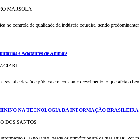
DRO MARSOLA
tica no controle de qualidade da indústria coureira, sendo predominante
ntários e Adotantes de Animais
ACIARI
 social e desaúde pública em constante crescimento, o que afeta o be
MININO NA TECNOLOGIA DA INFORMAÇÃO BRASILEIRA
CO DOS SANTOS
 Informação (TI) no Brasil desde os primórdios até os dias atuais. Por 