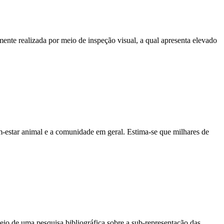
mente realizada por meio de inspeção visual, a qual apresenta elevado
m-estar animal e a comunidade em geral. Estima-se que milhares de
meio de uma pesquisa bibliográfica sobre a sub-representação das