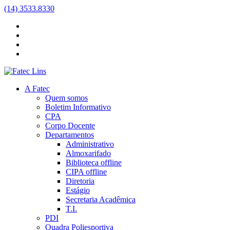
(14) 3533.8330
A Fatec
Quem somos
Boletim Informativo
CPA
Corpo Docente
Departamentos
Administrativo
Almoxarifado
Biblioteca
offline
CIPA
offline
Diretoria
Estágio
Secretaria Acadêmica
T.I.
PDI
Quadra Poliesportiva