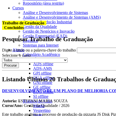
Repositório (área restrita)
Cursos
Análise e Desenvolvimento de Sistemas
Análise e Desenvolvimento de Sistemas (AMS)
Gestão da Produção Industrial
Trabalho de Graduação
Gestão da Qualidade
Concluídos
Gestão de Negócios e Inovação
Gestão Empresarial (EAD)
Pesquisar Trabalho de Graduação
Logística
Sistemas para Internet
Alunos
Digite o titulo ou a palavra-chave do trabalho
Calendário Acadêmico
Selecione o curso
Calendário de Provas
ADS
offline
ADS-AMS
GPI
offline
QUA
offline
Listando Últimos 20 Trabalhos de Gradua
GNI
offline
GE
offline
DESENVOLVIMENTO DE UM PLANO DE MELHORIA CON
LOG
offline
SI
offline
Autoria:
ESTEFANI MARIA SOUZA
Horários de Aulas
Curso/Ano:
Gestão da Qualidade / 2026
Manhã
Vespertino
Este trabalho analisou o processo de produção da pizzaria JS Disk Pizz
Noite