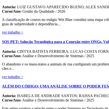
Autoria:
LUIZ GUSTAVO APARECIDO BUENO; ALEX SAN
Curso/Ano:
Gestão da Qualidade / 2026
A classificação de couros no estágio Wet Blue constitui uma etapa crí
grau de subjetividade e dependência...
ver trabalho >
SOS PET: Solução Tecnológica para a Conexão entre ONGs, Volu
Autoria:
CINTYA BATISTA FERREIRA; LUCAS COSTA FORN
Curso/Ano:
Análise e Desenvolvimento de Sistemas / 2025
O abandono e os maus-tratos a animais de rua configuram um problema
cães e...
ver trabalho >
ALÉM DO CÓDIGO: UMA ANÁLISE SOBRE O PODER FE
Autoria:
ISABELA DE ANDRADE SANTOS; RAISSA PACHE
Curso/Ano:
Análise e Desenvolvimento de Sistemas / 2025
Este artigo explora a relação entre o poder feminino na Tecnologia da