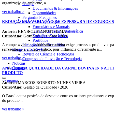
organização do ambiente, a...
Estágio
Documentos & Informações
ver trabalho >
Oportunidades
Perguntas Frequentes
REDUÇÃO NA VARIAÇÃO DE ESPESSURA DE COUROS S
Trabalho de Graduação
Formulários e Manuais
Gerador de Ficha Catalográfica
Autoria:
HENRIQUE ANUTO LIMA
Trabalhos Concluídos
Curso/Ano:
Gestão da Qualidade / 2026
Portfólios
A competitividade na indústria coureira exige processos produtivos p
Iniciação Científica
offline
semiacabado é um fator crítico, pois influencia diretamente a...
Congresso & Revista
Revista de Ciência e Tecnologia
ver trabalho >
Congresso de Inovação e Tecnologia
Notícias
Contato
ANÁLISE DA QUALIDADE DA CARNE BOVINA IN NATU
PRODUTO
Vestibular
Autoria:
MARCOS ROBERTO NUNES VIEIRA
Curso/Ano:
Gestão da Qualidade / 2026
O Brasil ocupa posição de destaque entre os maiores produtores e exp
do produto...
ver trabalho >